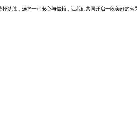
选择楚胜，选择一种安心与信赖，让我们共同开启一段美好的驾