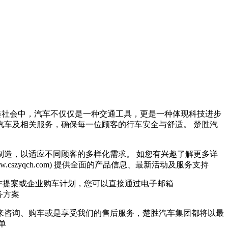
奏社会中，汽车不仅仅是一种交通工具，更是一种体现科技进步
车及相关服务，确保每一位顾客的行车安全与舒适。 楚胜汽
造，以适应不同顾客的多样化需求。 如您有兴趣了解更多详
w.cszyqch.com) 提供全面的产品信息、最新活动及服务支持
的合作提案或企业购车计划，您可以直接通过电子邮箱
务方案
来咨询、购车或是享受我们的售后服务，楚胜汽车集团都将以最
单