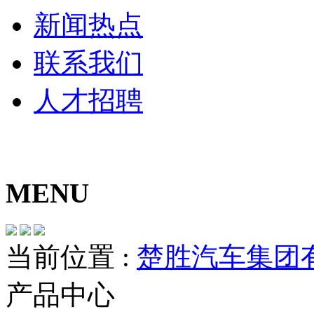
新闻热点
联系我们
人才招聘
MENU
当前位置 :
楚胜汽车集团
产品中心