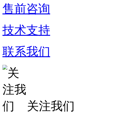
售前咨询
技术支持
联系我们
关注我们