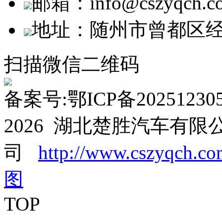
邮箱：info@cszyqch.c
地址：随州市曾都区
扫描微信二维码
备案号:鄂ICP备2025123058号
2026 湖北楚胜汽车有限
司
http://www.cszyqch.c
图
TOP