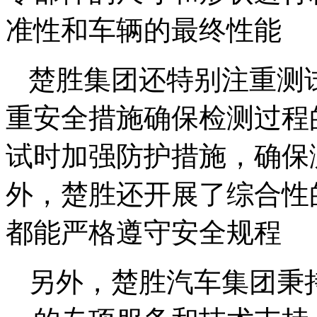
准性和车辆的最终性能
楚胜集团还特别注重测
重安全措施确保检测过程
试时加强防护措施，确保
外，楚胜还开展了综合性
都能严格遵守安全规程
另外，楚胜汽车集团秉