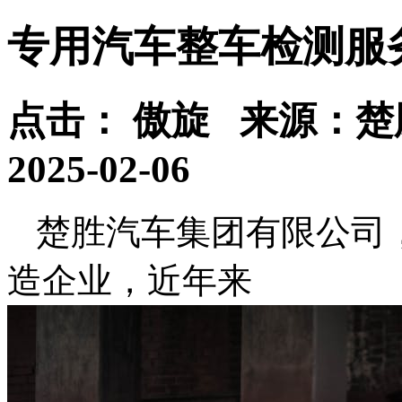
专用汽车整车检测服
点击： 傲旋 来源：
2025-02-06
楚胜汽车集团有限公司
造企业，近年来